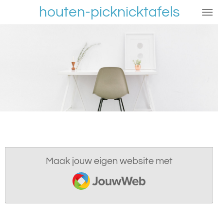
houten-picknicktafels
Ga
direct
naar
de
hoofdinhoud
Maak jouw eigen website met
JouwWeb